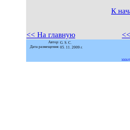
К нач
<<
На
главную
<
Автор:
G. S. C.
Дата размещения:
05. 11. 2009 г.
www.gi