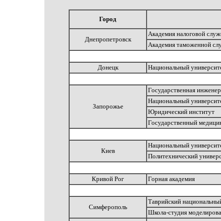
Город
Академия налоговой слу
Днепропетровск
Академия таможенной сл
Донецк
Национальный университ
Государственная инженер
Национальный университ
Запорожье
Юридический институт
Государственный медици
Национальный университ
Киев
Политехнический универ
Кривой Рог
Горная академия
Таврийский национальный
Симферополь
Школа-студия моделиров